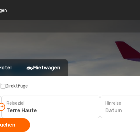
gen
Hotel
Mietwagen
p
Direktflüge
Reiseziel
Hinreise
Datum
suchen