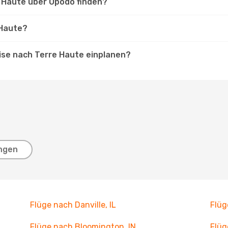
e Haute über Opodo finden?
 Haute?
eise nach Terre Haute einplanen?
ngen
Flüge nach Danville, IL
Flüg
Flüge nach Bloomington, IN
Flüg