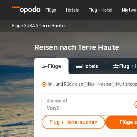
Flüge
Hotels
Flug + Hotel
Mietwa
Flüge
USA
Terre Haute
Reisen nach Terre Haute
Flüge
Hotels
Flug + 
Hin- und Rückreise
Nur Hinreise
Multistop
Abreiseort
Flug + Hotel suchen
Flüge 