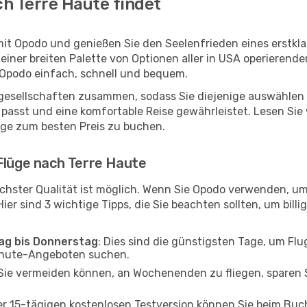
h Terre Haute findet
mit Opodo und genießen Sie den Seelenfrieden eines erstk
 einer breiten Palette von Optionen aller in USA operierend
t Opodo einfach, schnell und bequem.
ggesellschaften zusammen, sodass Sie diejenige auswählen 
asst und eine komfortable Reise gewährleistet. Lesen Sie w
üge zum besten Preis zu buchen.
Flüge nach Terre Haute
chster Qualität ist möglich. Wenn Sie Opodo verwenden, um
er sind 3 wichtige Tipps, die Sie beachten sollten, um billi
tag bis Donnerstag
: Dies sind die günstigsten Tage, um Fl
inute-Angeboten suchen.
Sie vermeiden können, an Wochenenden zu fliegen, sparen S
ner 15-tägigen kostenlosen Testversion können Sie beim Bu