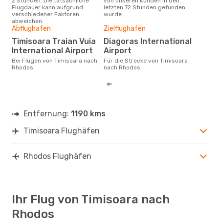
2 Stunden. Die tatsächliche
von unseren Kunden in den
Haup
Flugdauer kann aufgrund
letzten 72 Stunden gefunden
Tim
verschiedener Faktoren
wurde
Dur
abweichen.
Abflughafen
Zielflughafen
3
Der durchschnittliche Preis für
Timisoara Traian Vuia
Diagoras International
Flü
International Airport
Airport
Rho
Prei
Bei Flügen von Timisoara nach
Für die Strecke von Timisoara
letz
Rhodos
nach Rhodos
Entfernung:
1190 kms
Timisoara Flughäfen
Rhodos Flughäfen
Ihr Flug von Timisoara nach
Rhodos