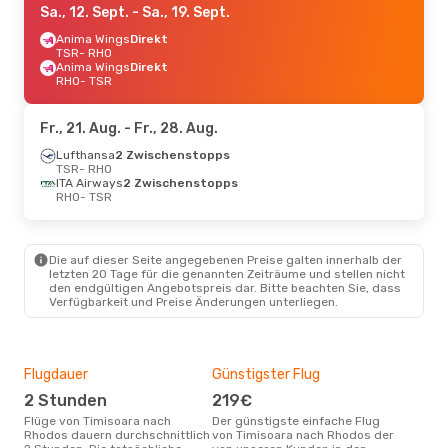
Sa., 12. Sept.
- Sa., 19. Sept.
Anima Wings
Direkt
TSR
- RHO
Anima Wings
Direkt
RHO
- TSR
Fr., 21. Aug.
- Fr., 28. Aug.
Lufthansa
2 Zwischenstopps
TSR
- RHO
ITA Airways
2 Zwischenstopps
RHO
- TSR
Die auf dieser Seite angegebenen Preise galten innerhalb der
letzten 20 Tage für die genannten Zeiträume und stellen nicht
den endgültigen Angebotspreis dar. Bitte beachten Sie, dass
Verfügbarkeit und Preise Änderungen unterliegen.
Flugdauer
Günstigster Flug
Hau
2 Stunden
219€
Jul
Flüge von Timisoara nach
Der günstigste einfache Flug
Laut Suchanfragen unserer
Rhodos dauern durchschnittlich
von Timisoara nach Rhodos der
Kund