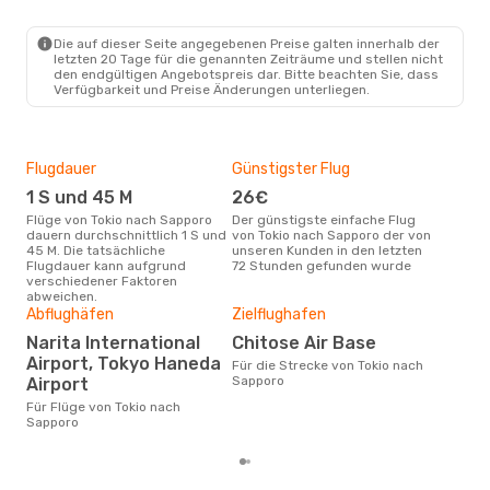
TYO
- SPK
Peach Aviation
Direkt
SPK
- TYO
Die auf dieser Seite angegebenen Preise galten innerhalb der
letzten 20 Tage für die genannten Zeiträume und stellen nicht
den endgültigen Angebotspreis dar. Bitte beachten Sie, dass
Verfügbarkeit und Preise Änderungen unterliegen.
Flugdauer
Günstigster Flug
Hau
1 S und 45 M
26€
M
Flüge von Tokio nach Sapporo
Der günstigste einfache Flug
Laut Suchanfragen unserer
dauern durchschnittlich 1 S und
von Tokio nach Sapporo der von
Kund
45 M. Die tatsächliche
unseren Kunden in den letzten
Haup
Flugdauer kann aufgrund
72 Stunden gefunden wurde
Tok
verschiedener Faktoren
abweichen.
Dur
Abflughäfen
Zielflughafen
8
Narita International
Chitose Air Base
Airport, Tokyo Haneda
Der durchschnittliche Preis für
Für die Strecke von Tokio nach
Flü
Sapporo
Airport
betr
Für Flüge von Tokio nach
wurd
Sapporo
Mon