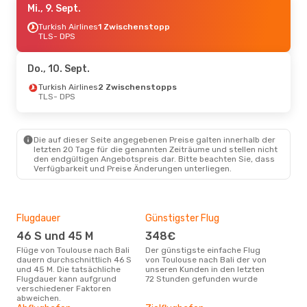
Mi., 9. Sept.
Turkish Airlines
1 Zwischenstopp
TLS
- DPS
Do., 10. Sept.
Turkish Airlines
2 Zwischenstopps
TLS
- DPS
Die auf dieser Seite angegebenen Preise galten innerhalb der
letzten 20 Tage für die genannten Zeiträume und stellen nicht
den endgültigen Angebotspreis dar. Bitte beachten Sie, dass
Verfügbarkeit und Preise Änderungen unterliegen.
Flugdauer
Günstigster Flug
Hau
46 S und 45 M
348€
Jul
Flüge von Toulouse nach Bali
Der günstigste einfache Flug
Laut Suchanfragen unserer
dauern durchschnittlich 46 S
von Toulouse nach Bali der von
Kund
und 45 M. Die tatsächliche
unseren Kunden in den letzten
Haup
Flugdauer kann aufgrund
72 Stunden gefunden wurde
Toul
verschiedener Faktoren
abweichen.
Gün