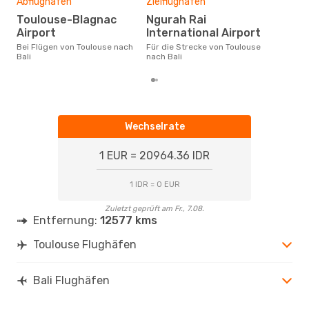
Abflughafen
Zielflughafen
A
Toulouse-Blagnac
Ngurah Rai
Oktober ist die beste Zeit um
Airport
International Airport
gün
Bei Flügen von Toulouse nach
Für die Strecke von Toulouse
nach
Bali
nach Bali
Wechselrate
1 EUR = 20964.36 IDR
1 IDR = 0 EUR
Zuletzt geprüft am Fr., 7.08.
Entfernung:
12577 kms
Toulouse Flughäfen
Bali Flughäfen