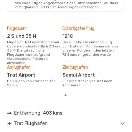
den endgültigen Angebotspreis dar. Bitte beachten Sie, dass
Verfügbarkeit und Preise Änderungen unterliegen.
Flugdauer
Günstigster Flug
Hau
2 S und 35 M
121€
Jul
Flüge von Trat nach Koh Samui
Der günstigste einfache Flug
Laut Suchanfragen unserer
dauern durchschnittlich 2 S und
von Trat nach Koh Samui der von
Kund
35 M. Die tatsächliche
unseren Kunden in den letzten
Haup
Flugdauer kann aufgrund
72 Stunden gefunden wurde
Tra
verschiedener Faktoren
abweichen.
Gün
Abflughafen
Zielflughafen
M
Trat Airport
Samui Airport
Januar ist die beste Zeit um
Bei Flügen von Trat nach Koh
Für die Strecke von Trat nach
güns
Samui
Koh Samui
Koh
Entfernung:
403 kms
Trat Flughäfen