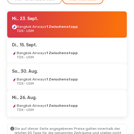
Di., 1. Sept.
Mi., 23. Sept.
- Di., 8. Sept.
Bangkok Airways
Bangkok Airways
1 Zwischenstopp
1 Zwischenstopp
TDX
TDX
- USM
- USM
Bangkok Airways
2 Zwischenstopps
USM
- TDX
Di., 15. Sept.
Sa., 17. Okt.
Bangkok Airways
- Sa., 24. Okt.
1 Zwischenstopp
TDX
- USM
Bangkok Airways
1 Zwischenstopp
TDX
- USM
Bangkok Airways
1 Zwischenstopp
So., 30. Aug.
USM
- TDX
Bangkok Airways
1 Zwischenstopp
TDX
- USM
Fr., 21. Aug.
- Fr., 28. Aug.
Bangkok Airways
1 Zwischenstopp
Mi., 26. Aug.
TDX
- USM
Bangkok Airways
1 Zwischenstopp
Bangkok Airways
1 Zwischenstopp
USM
- TDX
TDX
- USM
Die auf dieser Seite angegebenen Preise galten innerhalb der
letzten 20 Tage für die genannten Zeiträume und stellen nicht