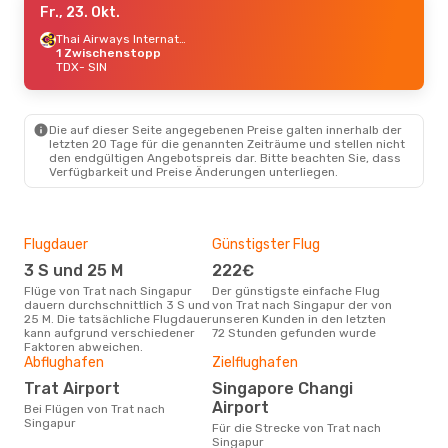
Fr., 23. Okt.
Thai Airways International
1 Zwischenstopp
TDX
- SIN
Die auf dieser Seite angegebenen Preise galten innerhalb der
letzten 20 Tage für die genannten Zeiträume und stellen nicht
den endgültigen Angebotspreis dar. Bitte beachten Sie, dass
Verfügbarkeit und Preise Änderungen unterliegen.
Flugdauer
Günstigster Flug
Hau
3 S und 25 M
222€
Jul
Flüge von Trat nach Singapur
Der günstigste einfache Flug
Laut Suchanfragen unserer
dauern durchschnittlich 3 S und
von Trat nach Singapur der von
Kund
25 M. Die tatsächliche Flugdauer
unseren Kunden in den letzten
Haup
kann aufgrund verschiedener
72 Stunden gefunden wurde
Tra
Faktoren abweichen.
Abflughafen
Zielflughafen
Gün
Trat Airport
Singapore Changi
N
Airport
Bei Flügen von Trat nach
Mai ist die beste Zeit um
Singapur
güns
Für die Strecke von Trat nach
Sin
Singapur