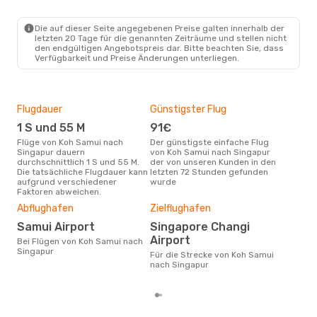
USM
- SIN
Scoot
Direkt
SIN
- USM
Die auf dieser Seite angegebenen Preise galten innerhalb der
letzten 20 Tage für die genannten Zeiträume und stellen nicht
den endgültigen Angebotspreis dar. Bitte beachten Sie, dass
Verfügbarkeit und Preise Änderungen unterliegen.
Flugdauer
Günstigster Flug
Hau
1 S und 55 M
91€
Jul
Flüge von Koh Samui nach
Der günstigste einfache Flug
Laut Suchanfragen unserer
Singapur dauern
von Koh Samui nach Singapur
Kund
durchschnittlich 1 S und 55 M.
der von unseren Kunden in den
Haup
Die tatsächliche Flugdauer kann
letzten 72 Stunden gefunden
Sam
aufgrund verschiedener
wurde
Faktoren abweichen.
Dur
Abflughafen
Zielflughafen
16
Samui Airport
Singapore Changi
Der durchschnittliche Preis für
Airport
Flü
Bei Flügen von Koh Samui nach
Sing
Singapur
Für die Strecke von Koh Samui
Prei
nach Singapur
letz