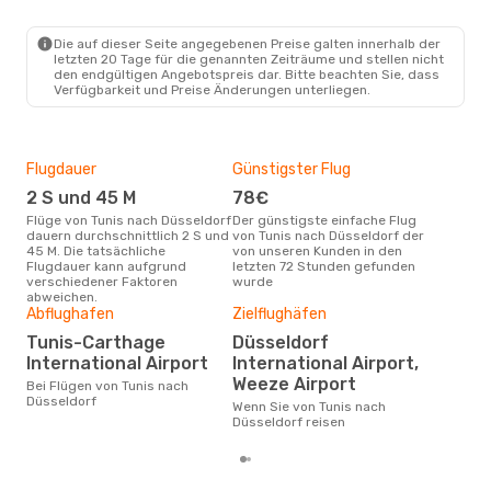
TUN
- DUS
Nouvelair
Direkt
DUS
- TUN
Die auf dieser Seite angegebenen Preise galten innerhalb der
letzten 20 Tage für die genannten Zeiträume und stellen nicht
den endgültigen Angebotspreis dar. Bitte beachten Sie, dass
Verfügbarkeit und Preise Änderungen unterliegen.
Flugdauer
Günstigster Flug
Hau
2 S und 45 M
78€
Jul
Flüge von Tunis nach Düsseldorf
Der günstigste einfache Flug
Laut Suchanfragen unserer
dauern durchschnittlich 2 S und
von Tunis nach Düsseldorf der
Kund
45 M. Die tatsächliche
von unseren Kunden in den
Haup
Flugdauer kann aufgrund
letzten 72 Stunden gefunden
Tun
verschiedener Faktoren
wurde
abweichen.
Dur
Abflughafen
Zielflughäfen
15
Tunis-Carthage
Düsseldorf
Der durchschnittliche Preis für
International Airport
International Airport,
Flü
Weeze Airport
Bei Flügen von Tunis nach
betr
Düsseldorf
wurd
Wenn Sie von Tunis nach
Mon
Düsseldorf reisen