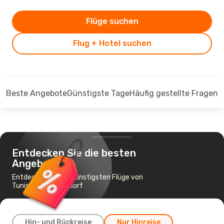
Flüge suchen
Flug + Hotel suchen
Beste Angebote
Günstigste Tage
Häufig gestellte Fragen
Entdecken Sie die besten
Angebote
Entdecken Sie die günstigsten Flüge von
Tunis nach Düsseldorf
Hin- und Rückreise
Nur Hinreise