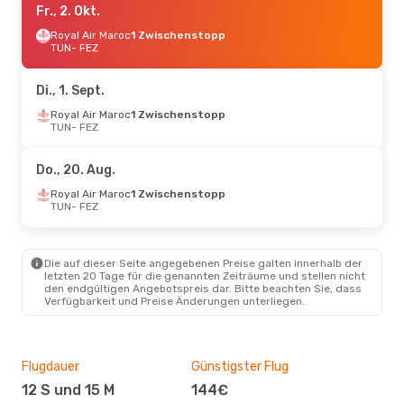
Fr., 2. Okt.
Royal Air Maroc
1 Zwischenstopp
TUN
- FEZ
Di., 1. Sept.
Royal Air Maroc
1 Zwischenstopp
TUN
- FEZ
Do., 20. Aug.
Royal Air Maroc
1 Zwischenstopp
TUN
- FEZ
Die auf dieser Seite angegebenen Preise galten innerhalb der
letzten 20 Tage für die genannten Zeiträume und stellen nicht
den endgültigen Angebotspreis dar. Bitte beachten Sie, dass
Verfügbarkeit und Preise Änderungen unterliegen.
Flugdauer
Günstigster Flug
Hau
12 S und 15 M
144€
Jul