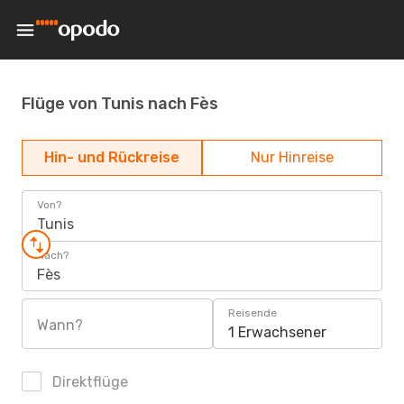
Flüge von Tunis nach Fès
Hin- und Rückreise
Nur Hinreise
Von?
Tunis
Nach?
Fès
Reisende
Wann?
1 Erwachsener
Direktflüge