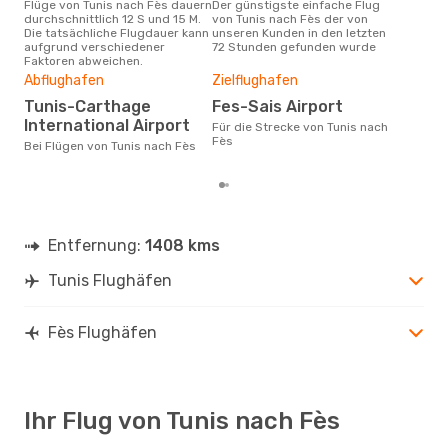
Flüge von Tunis nach Fès dauern
Der günstigste einfache Flug
Laut Suchanfragen unserer
durchschnittlich 12 S und 15 M.
von Tunis nach Fès der von
Kund
Die tatsächliche Flugdauer kann
unseren Kunden in den letzten
Haup
aufgrund verschiedener
72 Stunden gefunden wurde
Tun
Faktoren abweichen.
Gün
Abflughafen
Zielflughafen
D
Tunis-Carthage
Fes-Sais Airport
März ist die beste Zeit um
International Airport
Für die Strecke von Tunis nach
gün
Fès
Bei Flügen von Tunis nach Fès
Fès
Entfernung:
1408 kms
Tunis Flughäfen
Fès Flughäfen
Ihr Flug von Tunis nach Fès