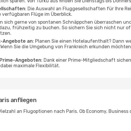
tlich sparen. Von Turku aus finden Sie Dienstags bis Donner
ellschaften
: Die Auswahl an Fluggesellschaften für Ihre Rei
 verfügbaren Flüge im Überblick.
en sich gerne von spontanen Schnäppchen überraschen und
 dazu, frühzeitig zu buchen. So sichern Sie sich nicht nur 
tzen.
ak-Angebote an
: Planen Sie einen Hotelaufenthalt? Dann we
 Wenn Sie die Umgebung von Frankreich erkunden möchten, f
o Prime-Angeboten
: Dank einer Prime-Mitgliedschaft sicher
abei maximale Flexibilität.
aris anfliegen
ielzahl an Flugoptionen nach Paris. Ob Economy, Business od