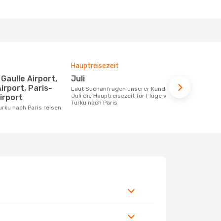
Hauptreisezeit
Durchschnit
Juli
183 €
Airport, Paris-
Laut Suchanfragen unserer Kunden ist
Der durchschnittliche Preis für Flüge
Juli die Hauptreisezeit für Flüge von
von Turku na
irport
Turku nach Paris
Dieser Preis
Turku nach Paris reisen
6 Monate be