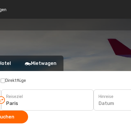
gen
Hotel
Mietwagen
p
Direktflüge
Reiseziel
Hinreise
Datum
suchen