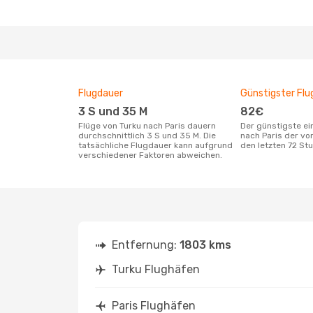
Flugdauer
Günstigster Flu
3 S und 35 M
82€
Flüge von Turku nach Paris dauern
Der günstigste einfache Flug von Turku
durchschnittlich 3 S und 35 M. Die
nach Paris der vo
tatsächliche Flugdauer kann aufgrund
den letzten 72 S
verschiedener Faktoren abweichen.
Entfernung:
1803 kms
Turku Flughäfen
Paris Flughäfen