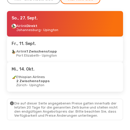
Do., 24. Sept.
So., 27. Sept.
- So., 27. Sept.
Airlink
Airlink
Direkt
Direkt
Johannesburg
Johannesburg
- Upington
- Upington
Airlink
Direkt
Upington
- Johannesburg
Fr., 11. Sept.
Do., 10. Sept.
Airlink
1 Zwischenstopp
- Do., 17. Sept.
Port Elizabeth
- Upington
Klm Royal Dutch Airlines
2 Zwischenstopps
Dublin
- Upington
Mi., 14. Okt.
Klm Royal Dutch Airlines
2 Zwischenstopps
Ethiopian Airlines
Upington
- Dublin
2 Zwischenstopps
Zürich
- Upington
Mi., 14. Okt.
- Mi., 21. Okt.
Condor
2 Zwischenstopps
Die auf dieser Seite angegebenen Preise galten innerhalb der
Zürich
- Upington
letzten 20 Tage für die genannten Zeiträume und stellen nicht
Airlink
2 Zwischenstopps
den endgültigen Angebotspreis dar. Bitte beachten Sie, dass
Upington
- Zürich
Verfügbarkeit und Preise Änderungen unterliegen.