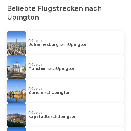
Beliebte Flugstrecken nach
Upington
Flüge ab
Johannesburg
nach
Upington
Flüge ab
München
nach
Upington
Flüge ab
Zürich
nach
Upington
Flüge ab
Kapstadt
nach
Upington