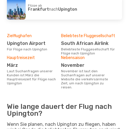
Flüge ab
Frankfurt
nach
Upington
Zielflughafen
Beliebteste Fluggesellschaft
Upington Airport
South African Airlink
Für Flüge nach Upington
Beliebteste Fluggesellschaft für
Flüge nach Upington
Hauptreisezeit
Nebensaison
März
November
Laut Suchanfragen unserer
November ist laut den
Kunden ist März die
Suchanfragen auf unserer
Hauptreisezeit für Flüge nach
Website die verkehrsärmste
Upington
Zeit, um nach Upington zu
reisen.
Wie lange dauert der Flug nach
Upington?
Wenn Sie planen, nach Upington zu fliegen, haben