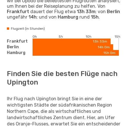
wir bei Opodo die beliebtesten Flugrouten analysiert,
um Ihnen bei der Reiseplanung zu helfen. Von
Frankfurt
dauert der Flug etwa
13h 33m
; von
Berlin
ungefähr
14h
; und von
Hamburg
rund
15h
.
Flugzeit (in Stunden)
0h
5h
10h
15h
Frankfurt
13h 33m
Berlin
14h 0m
Hamburg
15h 0m
Finden Sie die besten Flüge nach
Upington
Ihr Flug nach Upington bringt Sie in eine der
wichtigsten Städte der südafrikanischen Region
Northern Cape, die als wirtschaftliches und
landwirtschaftliches Zentrum dient. Hier, am Ufer
des Oranje-Flusses, erwartet Sie ein entscheidender