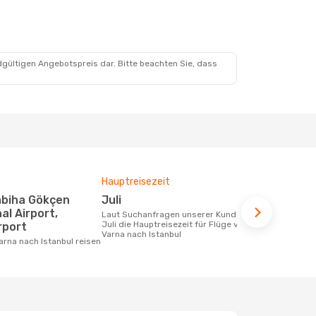
dgültigen Angebotspreis dar. Bitte beachten Sie, dass
Hauptreisezeit
Fluggesell
Flugstreck
Juli
Turkish 
al Airport,
Laut Suchanfragen unserer Kunden ist
Juli die Hauptreisezeit für Flüge von
rport
Fluggesellschaften die Flüge von Varna
Varna nach Istanbul
nach Istanbu
Varna nach Istanbul reisen