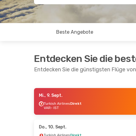
Beste Angebote
Entdecken Sie die bes
Entdecken Sie die günstigsten Flüge von
Mi., 9. Sept.
Fr., 21. Aug.
- Fr., 28. Aug.
Mi., 23. Se
Turkish Airlines
Direkt
VAR
- IST
Turkish Airlines
Direkt
Turkish Ai
VAR
- IST
VAR
- IST
Turkish Airlines
Direkt
Turkish Ai
IST
- VAR
IST
- VAR
Do., 10. Sept.
Turkish Airlines
Direkt