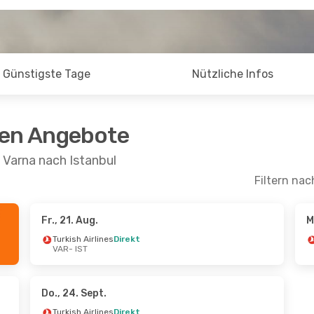
Günstigste Tage
Nützliche Infos
ten Angebote
 Varna nach Istanbul
Filtern nac
Fr., 21. Aug.
M
pt.
- Mi., 30. Sept.
Mo., 7. Sept.
- Mi., 9. Se
Turkish Airlines
Direkt
VAR
- IST
rlines
Direkt
Turkish Airlines
Direkt
VAR
- IST
rlines
Direkt
Turkish Airlines
Direkt
IST
- VAR
Do., 24. Sept.
Turkish Airlines
Direkt