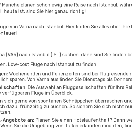
? Manche planen schon ewig eine Reise nach Istanbul, währ
l heute ist, sind Sie hier genau richtig!
ge von Varna nach Istanbul. Hier finden Sie alles über Ihre 
enteuer!
 (VAR) nach Istanbul (IST) suchen, dann sind Sie finden be
lfen, Low-cost Flüge nach Istanbul zu finden:
gen
: Wochenenden und Ferienzeiten sind bei Flugreisenden b
tlich sparen. Von Varna aus finden Sie Dienstags bis Donner
ellschaften
: Die Auswahl an Fluggesellschaften für Ihre Rei
 verfügbaren Flüge im Überblick.
en sich gerne von spontanen Schnäppchen überraschen und
och dazu, frühzeitig zu buchen. So sichern Sie sich nicht n
tzen.
ak-Angebote an
: Planen Sie einen Hotelaufenthalt? Dann we
 Wenn Sie die Umgebung von Türkei erkunden möchten, finde