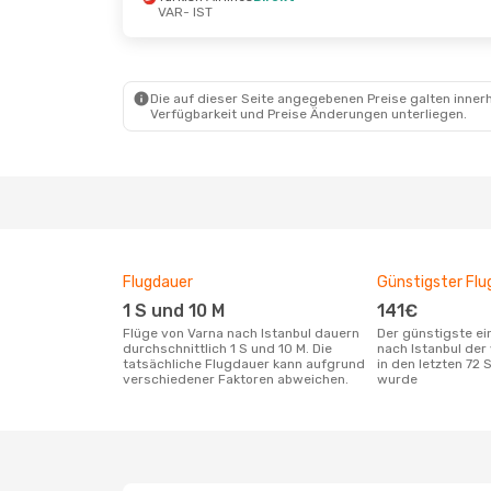
VAR
- IST
Di., 15. Sept.
- Fr., 18. Sept.
Turkish Airlines
Direkt
VAR
- IST
Turkish Airlines
Direkt
IST
- VAR
Die auf dieser Seite angegebenen Preise galten innerh
Verfügbarkeit und Preise Änderungen unterliegen.
Flugdauer
Günstigster Flu
1 S und 10 M
141€
Flüge von Varna nach Istanbul dauern
Der günstigste einfache Flug von Varna
durchschnittlich 1 S und 10 M. Die
nach Istanbul der
tatsächliche Flugdauer kann aufgrund
in den letzten 72
verschiedener Faktoren abweichen.
wurde