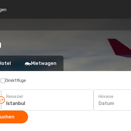
gen
l
Hotel
Mietwagen
p
Direktflüge
Reiseziel
Hinreise
Datum
suchen