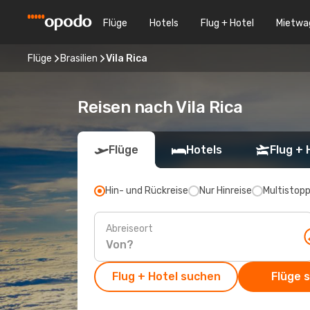
Flüge
Hotels
Flug + Hotel
Mietwa
Flüge
Brasilien
Vila Rica
Reisen nach Vila Rica
Flüge
Hotels
Flug + 
Hin- und Rückreise
Nur Hinreise
Multistop
Abreiseort
Flug + Hotel suchen
Flüge 