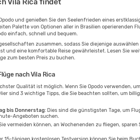
 Vila Rica findet
t Opodo und genießen Sie den Seelenfrieden eines erstklas
reiten Palette von Optionen aller in Brasilien operierenden F
podo einfach, schnell und bequem.
ggesellschaften zusammen, sodass Sie diejenige auswählen 
st und eine komfortable Reise gewährleistet. Lesen Sie weit
üge zum besten Preis zu buchen.
lüge nach Vila Rica
chster Qualität ist möglich. Wenn Sie Opodo verwenden, um 
er sind 3 wichtige Tipps, die Sie beachten sollten, um billi
tag bis Donnerstag
: Dies sind die günstigsten Tage, um Fl
inute-Angeboten suchen.
Sie vermeiden können, an Wochenenden zu fliegen, sparen S
ner 15-tägigen kostenlosen Testversion können Sie beim Bu