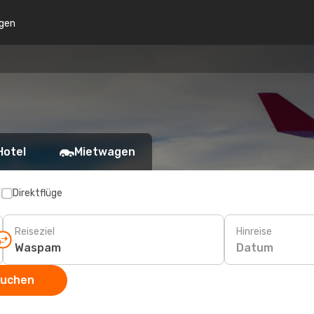
gen
Hotel
Mietwagen
p
Direktflüge
Reiseziel
Hinreise
Datum
suchen