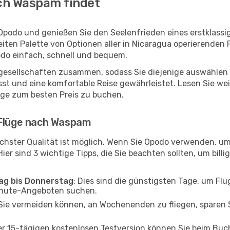
ch Waspam findet
Opodo und genießen Sie den Seelenfrieden eines erstklass
reiten Palette von Optionen aller in Nicaragua operierenden
do einfach, schnell und bequem.
ggesellschaften zusammen, sodass Sie diejenige auswählen 
 und eine komfortable Reise gewährleistet. Lesen Sie weite
üge zum besten Preis zu buchen.
 Flüge nach Waspam
chster Qualität ist möglich. Wenn Sie Opodo verwenden, u
er sind 3 wichtige Tipps, die Sie beachten sollten, um billi
tag bis Donnerstag
: Dies sind die günstigsten Tage, um Fl
inute-Angeboten suchen.
Sie vermeiden können, an Wochenenden zu fliegen, sparen S
ner 15-tägigen kostenlosen Testversion können Sie beim Bu