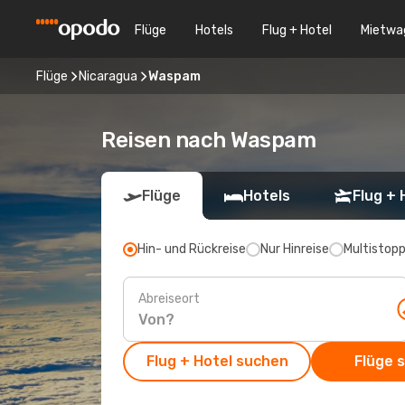
Flüge
Hotels
Flug + Hotel
Mietwa
Flüge
Nicaragua
Waspam
Reisen nach Waspam
Flüge
Hotels
Flug + 
Hin- und Rückreise
Nur Hinreise
Multistop
Abreiseort
Flug + Hotel suchen
Flüge 