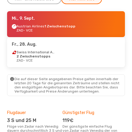
Di., 8. Sept.
Mi., 9. Sept.
- Fr., 11. Sept.
Austrian Airlines
Austrian Airlines
1 Zwischenstopp
1 Zwischenstopp
ZAD
- VCE
ZAD
- VCE
Austrian Airlines
1 Zwischenstopp
Fr., 28. Aug.
VCE
- ZAD
Swiss International Air Lines
2 Zwischenstopps
Sa., 22. Aug.
ZAD
- VCE
- Di., 25. Aug.
Eurowings
1 Zwischenstopp
ZAD
- VCE
Lufthansa
1 Zwischenstopp
Die auf dieser Seite angegebenen Preise galten innerhalb der
VCE
- ZAD
letzten 20 Tage für die genannten Zeiträume und stellen nicht
den endgültigen Angebotspreis dar. Bitte beachten Sie, dass
Verfügbarkeit und Preise Änderungen unterliegen.
Flugdauer
Günstigster Flug
Hau
3 S und 25 M
119€
Jul
Flüge von Zadar nach Venedig
Der günstigste einfache Flug
Laut Suchanfragen unserer
dauern durchschnittlich 3 S und
von Zadar nach Venedig der von
Kund