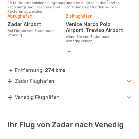
25 M. Die tatsächliche Flugdauer
unseren Kunden in den letzten
Haup
kann aufgrund verschiedener
72 Stunden gefunden wurde
Zad
Faktoren abweichen.
Abflughafen
Zielflughäfen
Gün
Zadar Airport
Venice Marco Polo
A
Airport, Treviso Airport
Bei Flügen von Zadar nach
Juli ist die beste Zeit um
Venedig
gün
Wenn Sie von Zadar nach
Ven
Venedig reisen
Entfernung:
274 kms
Zadar Flughäfen
Venedig Flughäfen
Ihr Flug von Zadar nach Venedig