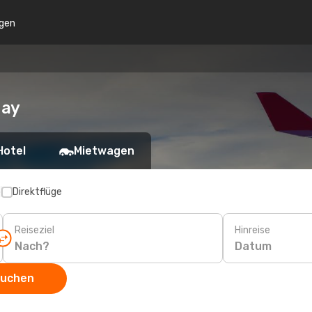
gen
uay
Hotel
Mietwagen
p
Direktflüge
Reiseziel
Hinreise
Datum
suchen