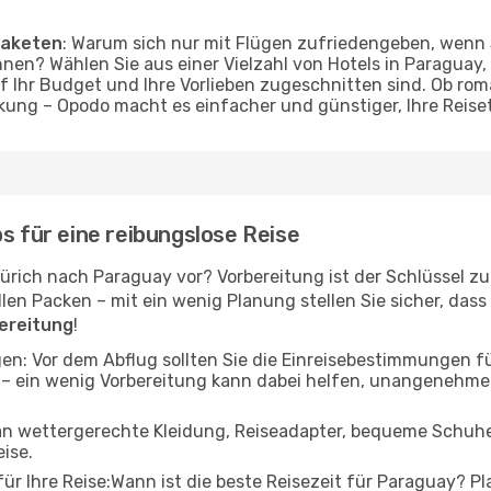
Paketen
: Warum sich nur mit Flügen zufriedengeben, wenn
nen? Wählen Sie aus einer Vielzahl von Hotels in Paraguay, 
f Ihr Budget und Ihre Vorlieben zugeschnitten sind. Ob r
ung – Opodo macht es einfacher und günstiger, Ihre Reise
s für eine reibungslose Reise
Zürich nach Paraguay vor? Vorbereitung ist der Schlüssel zu
n Packen – mit ein wenig Planung stellen Sie sicher, dass al
bereitung
!
en: Vor dem Abflug sollten Sie die Einreisebestimmungen 
 – ein wenig Vorbereitung kann dabei helfen, unangenehm
 an wettergerechte Kleidung, Reiseadapter, bequeme Schuhe 
eise.
r Ihre Reise:Wann ist die beste Reisezeit für Paraguay? Pla