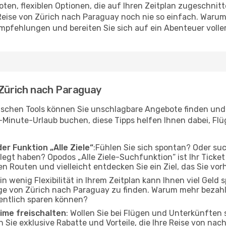
en, flexiblen Optionen, die auf Ihren Zeitplan zugeschnit
eise von Zürich nach Paraguay noch nie so einfach. Warum
Empfehlungen und bereiten Sie sich auf ein Abenteuer volle
 Zürich nach Paraguay
ischen Tools können Sie unschlagbare Angebote finden und I
-Minute-Urlaub buchen, diese Tipps helfen Ihnen dabei, Fl
er Funktion „Alle Ziele“
:Fühlen Sie sich spontan? Oder su
elegt haben? Opodos „Alle Ziele-Suchfunktion“ ist Ihr Ticke
 Routen und vielleicht entdecken Sie ein Ziel, das Sie vor
Ein wenig Flexibilität in Ihrem Zeitplan kann Ihnen viel Geld
e von Zürich nach Paraguay zu finden. Warum mehr bezahle
entlich sparen können?
ime freischalten
: Wollen Sie bei Flügen und Unterkünften
ßen Sie exklusive Rabatte und Vorteile, die Ihre Reise von n