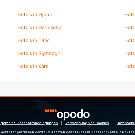
Hotels in Gjumri
Hote
Hotels in Gandscha
Hote
Hotels in Tiflis
Hote
Hotels in Sighnaghi
Hote
Hotels in Kars
Hote
llgemeine Geschäftsbedingungen
Verwendung von Cookies
Datenschu
gewerteten jährlichen Zeitraum sparten Zehntausende unserer Kunden in Deutsc