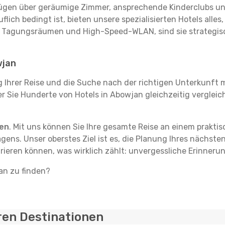
rfügen über geräumige Zimmer, ansprechende Kinderclubs und
flich bedingt ist, bieten unsere spezialisierten Hotels alle
t Tagungsräumen und High-Speed-WLAN, sind sie strategisc
wjan
g Ihrer Reise und die Suche nach der richtigen Unterkunft m
der Sie Hunderte von Hotels in Abowjan gleichzeitig verglei
ten
. Mit uns können Sie Ihre gesamte Reise an einem prakti
agens. Unser oberstes Ziel ist es, die Planung Ihres nächst
trieren können, was wirklich zählt: unvergessliche Erinneru
jan zu finden?
ren Destinationen