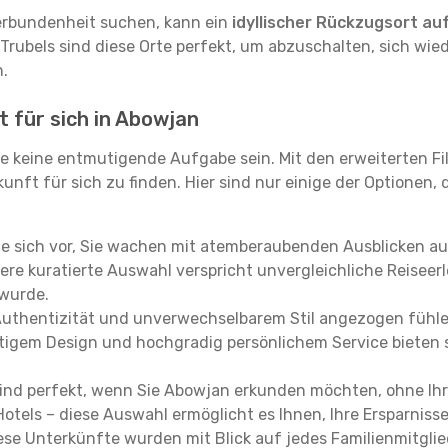
erbundenheit suchen, kann ein
idyllischer Rückzugsort au
 Trubels sind diese Orte perfekt, um abzuschalten, sich wie
.
t für sich in Abowjan
e keine entmutigende Aufgabe sein. Mit den erweiterten Fi
kunft für sich zu finden. Hier sind nur einige der Optionen,
ie sich vor, Sie wachen mit atemberaubenden Ausblicken a
re kuratierte Auswahl verspricht unvergleichliche Reiseerle
 wurde.
Authentizität und unverwechselbarem Stil angezogen fühle
rtigem Design und hochgradig persönlichem Service bieten s
ind perfekt, wenn Sie Abowjan erkunden möchten, ohne Ih
Hotels – diese Auswahl ermöglicht es Ihnen, Ihre Ersparnis
se Unterkünfte wurden mit Blick auf jedes Familienmitglied