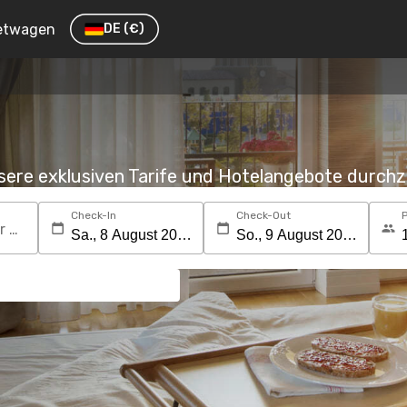
etwagen
DE
(€)
nsere exklusiven Tarife und Hotelangebote durc
Check-In
Check-Out
Suchen Sie nach einem Reiseziel oder Hotel