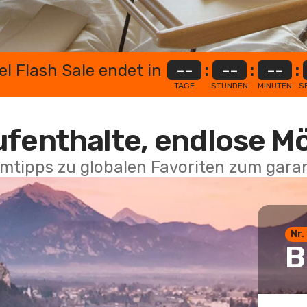
el Flash Sale endet in
--
:
--
:
--
:
TAGE
STUNDEN
MINUTEN
S
ufenthalte, endlose M
mtipps zu globalen Favoriten zum garan
Nr.
B