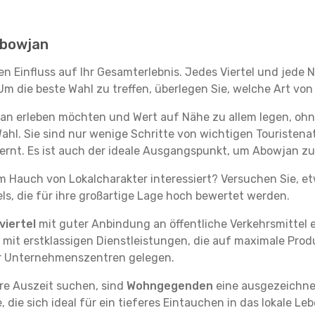
 Abowjan
n Einfluss auf Ihr Gesamterlebnis. Jedes Viertel und jede
m die beste Wahl zu treffen, überlegen Sie, welche Art von
an erleben möchten und Wert auf Nähe zu allem legen, oh
Wahl. Sie sind nur wenige Schritte von wichtigen Touristen
rnt. Es ist auch der ideale Ausgangspunkt, um Abowjan zu
em Hauch von Lokalcharakter interessiert? Versuchen Sie, e
ls, die für ihre großartige Lage hoch bewertet werden.
iertel
mit guter Anbindung an öffentliche Verkehrsmittel e
it erstklassigen Dienstleistungen, die auf maximale Produk
er Unternehmenszentren gelegen.
re Auszeit suchen, sind
Wohngegenden
eine ausgezeichnet
ie sich ideal für ein tieferes Eintauchen in das lokale Le