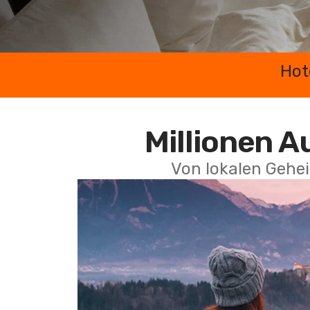
Hot
Millionen A
Von lokalen Gehei