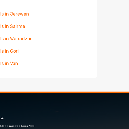
ls in Jerewan
ls in Sairme
ls in Wanadzor
ls in Gori
ls in Van
tz
hland mindestens 100