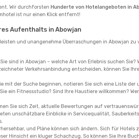
tent. Wir durchforsten
Hunderte von Hotelangeboten in A
hotel ist nur einen Klick entfernt!
hres Aufenthalts in Abowjan
leisten und unangenehme Überraschungen in Abowjan zu v
, Sie sind in Abowjan – welche Art von Erlebnis suchen Sie?
eichneter Verkehrsanbindung entscheiden, können Sie Ihre 
e mit der Suche beginnen, notieren Sie sich eine Liste der
Sie ein Fitnessstudio? Sind Ihre Haustiere willkommen? Wenn
en Sie sich Zeit, aktuelle Bewertungen auf vertrauenswürd
ieten unschätzbare Einblicke in Servicequalität, Sauberke
s.
hersehbar, und Pläne können sich ändern. Sich für Hotels z
 dieser Hinsicht ein kluger Schachzug. So können Sie Ihre