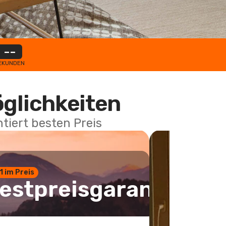
--
EKUNDEN
öglichkeiten
tiert besten Preis
 1 im Preis
estpreisgarantie