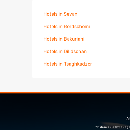
Hotels in Sevan
Hotels in Bordschomi
Hotels in Bakuriani
Hotels in Dilidschan
Hotels in Tsaghkadzor
A
*In dem zuletzt aus