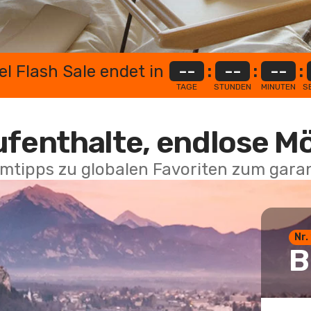
el Flash Sale endet in
--
:
--
:
--
:
TAGE
STUNDEN
MINUTEN
S
ufenthalte, endlose M
mtipps zu globalen Favoriten zum garan
Nr.
B