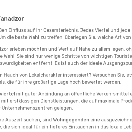
 Wanadzor
en Einfluss auf Ihr Gesamterlebnis. Jedes Viertel und jed
m die beste Wahl zu treffen, überlegen Sie, welche Art von
dzor erleben möchten und Wert auf Nähe zu allem legen, o
te Wahl. Sie sind nur wenige Schritte von wichtigen Tourist
ürdigkeiten entfernt. Es ist auch der ideale Ausgangspu
em Hauch von Lokalcharakter interessiert? Versuchen Sie, e
ls, die für ihre großartige Lage hoch bewertet werden.
iertel
mit guter Anbindung an öffentliche Verkehrsmittel e
it erstklassigen Dienstleistungen, die auf maximale Produk
er Unternehmenszentren gelegen.
re Auszeit suchen, sind
Wohngegenden
eine ausgezeichnet
ie sich ideal für ein tieferes Eintauchen in das lokale Le