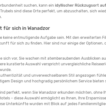
erbundenheit suchen, kann ein
idyllischer Rückzugsort au
 Trubels sind diese Orte perfekt, um abzuschalten, sich wie
.
t für sich in Wanadzor
e keine entmutigende Aufgabe sein. Mit den erweiterten Fi
kunft für sich zu finden. Hier sind nur einige der Optionen,
ie sich vor, Sie wachen mit atemberaubenden Ausblicken a
re kuratierte Auswahl verspricht unvergleichliche Reiseerle
 wurde.
Authentizität und unverwechselbarem Stil angezogen fühle
rtigem Design und hochgradig persönlichem Service bieten s
ind perfekt, wenn Sie Wanadzor erkunden möchten, ohne I
Hotels – diese Auswahl ermöglicht es Ihnen, Ihre Ersparnis
se Unterkünfte wurden mit Blick auf jedes Familienmitglied