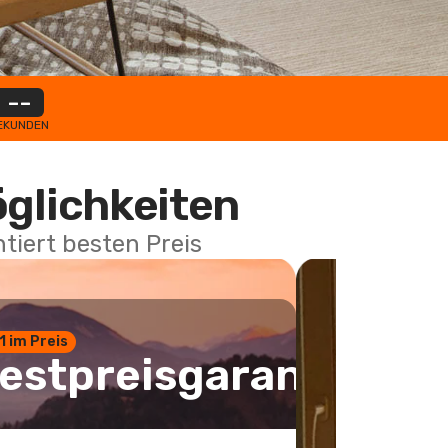
--
EKUNDEN
öglichkeiten
tiert besten Preis
 1 im Preis
estpreisgarantie