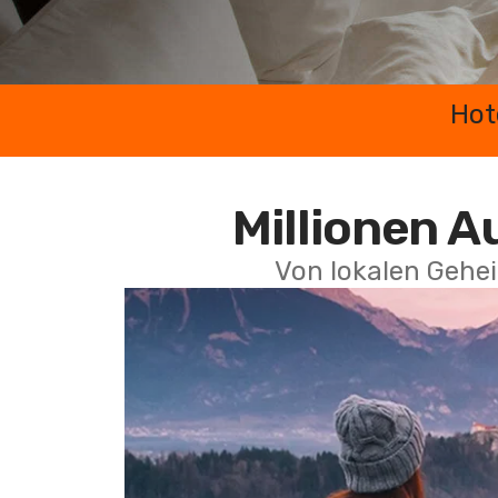
Hot
Millionen A
Von lokalen Gehei