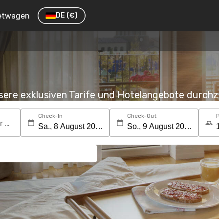
etwagen
DE
(€)
nsere exklusiven Tarife und Hotelangebote durc
Check-In
Check-Out
Suchen Sie nach einem Reiseziel oder Hotel