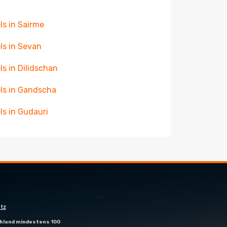
ls in Sairme
ls in Sevan
ls in Dilidschan
ls in Gandscha
ls in Gudauri
tz
hland mindestens 100