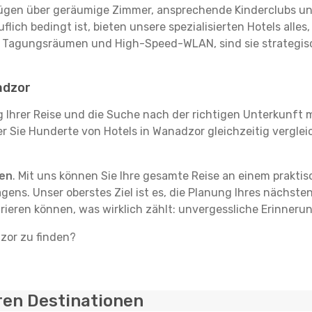
rfügen über geräumige Zimmer, ansprechende Kinderclubs und
flich bedingt ist, bieten unsere spezialisierten Hotels alle
t Tagungsräumen und High-Speed-WLAN, sind sie strategisc
adzor
g Ihrer Reise und die Suche nach der richtigen Unterkunft m
der Sie Hunderte von Hotels in Wanadzor gleichzeitig vergle
ten
. Mit uns können Sie Ihre gesamte Reise an einem prakti
agens. Unser oberstes Ziel ist es, die Planung Ihres nächst
trieren können, was wirklich zählt: unvergessliche Erinner
dzor zu finden?
ren Destinationen