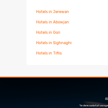
Hotels in Jerewan
Hotels in Abowjan
Hotels in Gori
Hotels in Sighnaghi
Hotels in Tiflis
A
*In dem zuletzt aus