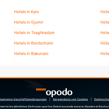
Hotels in Kars
Hote
Hotels in Gjumri
Hote
Hotels in Tsaghkadzor
Hote
Hotels in Bordschomi
Hote
Hotels in Bakuriani
Hote
llgemeine Geschäftsbedingungen
Verwendung von Cookies
Datenschu
gewerteten jährlichen Zeitraum sparten Zehntausende unserer Kunden in Deutsc