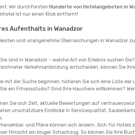
tent. Wir durchforsten
Hunderte von Hotelangeboten in W
hotel ist nur einen Klick entfernt!
hres Aufenthalts in Wanadzor
leisten und unangenehme Überraschungen in Wanadzor zu 
, Sie sind in Wanadzor – welche Art von Erlebnis suchen Sie
eichneter Verkehrsanbindung entscheiden, können Sie Ihre 
e mit der Suche beginnen, notieren Sie sich eine Liste der
Sie ein Fitnessstudio? Sind Ihre Haustiere willkommen? Wenn
en Sie sich Zeit, aktuelle Bewertungen auf vertrauenswürd
ieten unschätzbare Einblicke in Servicequalität, Sauberke
s.
hersehbar, und Pläne können sich ändern. Sich für Hotels z
 dieser Hinsicht ein kluger Schachzug. So können Sie Ihre