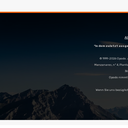
A
*In dem zuletzt aus
© 1999-2026 Opodo. 
Manzanares, nº 4, Plant
36
Opodo nimmt n
Wenn Sie uns bezüglic
;