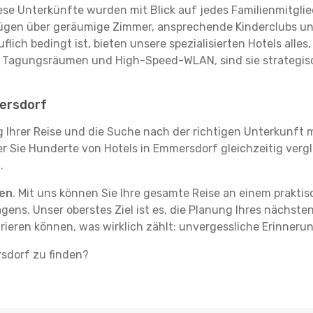
se Unterkünfte wurden mit Blick auf jedes Familienmitglied
rfügen über geräumige Zimmer, ansprechende Kinderclubs und
flich bedingt ist, bieten unsere spezialisierten Hotels alle
t Tagungsräumen und High-Speed-WLAN, sind sie strategisc
mersdorf
g Ihrer Reise und die Suche nach der richtigen Unterkunft m
der Sie Hunderte von Hotels in Emmersdorf gleichzeitig ver
.
ten
. Mit uns können Sie Ihre gesamte Reise an einem prakti
agens. Unser oberstes Ziel ist es, die Planung Ihres nächst
trieren können, was wirklich zählt: unvergessliche Erinner
rsdorf zu finden?