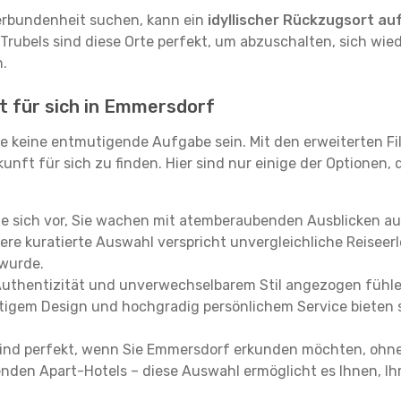
erbundenheit suchen, kann ein
idyllischer Rückzugsort au
 Trubels sind diese Orte perfekt, um abzuschalten, sich wie
.
t für sich in Emmersdorf
e keine entmutigende Aufgabe sein. Mit den erweiterten Fi
kunft für sich zu finden. Hier sind nur einige der Optionen,
ie sich vor, Sie wachen mit atemberaubenden Ausblicken a
re kuratierte Auswahl verspricht unvergleichliche Reiseerle
 wurde.
Authentizität und unverwechselbarem Stil angezogen fühle
rtigem Design und hochgradig persönlichem Service bieten s
ind perfekt, wenn Sie Emmersdorf erkunden möchten, ohne
enden Apart-Hotels – diese Auswahl ermöglicht es Ihnen, Ih