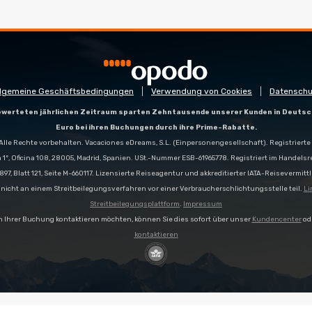
llgemeine Geschäftsbedingungen
Verwendung von Cookies
Datenschu
gewerteten jährlichen Zeitraum sparten Zehntausende unserer Kunden in Deutsc
Euro bei ihren Buchungen durch ihre Prime-Rabatte.
Alle Rechte vorbehalten. Vacaciones eDreams, S.L. (Einpersonengesellschaft). Registrierte 
a 1º, Oficina 108, 28005, Madrid, Spanien. USt.-Nummer ESB-61965778. Registriert im Handelsr
897, Blatt 121, Seite M-660117. Lizensierte Reiseagentur und akkreditierter IATA-Reisevermittl
icht an einem Streitbeilegungsverfahren vor einer Verbraucherschlichtungsstelle teil.
Li
Streitbeilegungsplattform
.
Impressum
h Ihrer Buchung kontaktieren möchten, können Sie dies sofort über unser
Kundencenter
od
kontaktieren