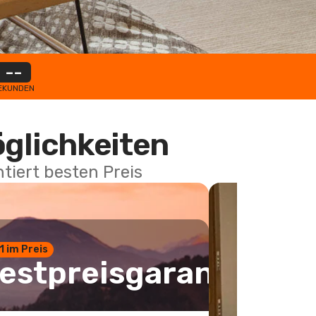
--
EKUNDEN
öglichkeiten
tiert besten Preis
 1 im Preis
estpreisgarantie