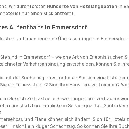
tent. Wir durchforsten
Hunderte von Hotelangeboten in E
hotel ist nur einen Klick entfernt!
hres Aufenthalts in Emmersdorf
leisten und unangenehme Überraschungen in Emmersdorf z
, Sie sind in Emmersdorf – welche Art von Erlebnis suchen S
eichneter Verkehrsanbindung entscheiden, können Sie Ihre 
e mit der Suche beginnen, notieren Sie sich eine Liste der
Sie ein Fitnessstudio? Sind Ihre Haustiere willkommen? Wenn
en Sie sich Zeit, aktuelle Bewertungen auf vertrauenswürd
ieten unschätzbare Einblicke in Servicequalität, Sauberke
s.
hersehbar, und Pläne können sich ändern. Sich für Hotels z
 dieser Hinsicht ein kluger Schachzug. So können Sie Ihre