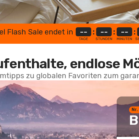
el Flash Sale endet in
--
:
--
:
--
:
TAGE
STUNDEN
MINUTEN
S
ufenthalte, endlose M
mtipps zu globalen Favoriten zum garan
Nr.
B