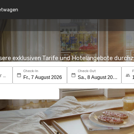
etwagen
nsere exklusiven Tarife und Hotelangebote durc
Check-In
Check-Out
Suchen Sie nach einem Reiseziel oder Hotel