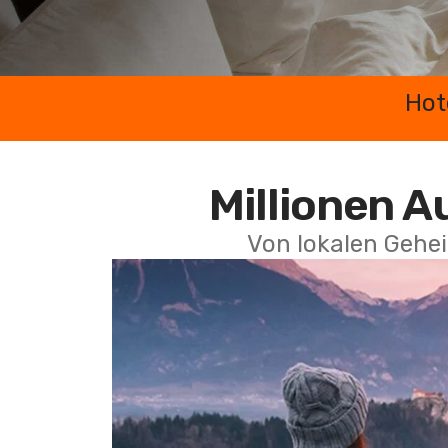
Hot
Millionen A
Von lokalen Gehei