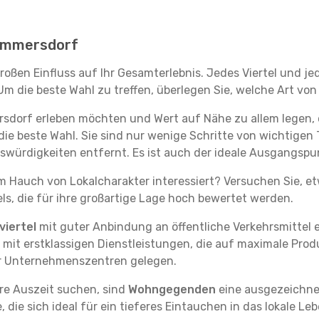
n Emmersdorf
oßen Einfluss auf Ihr Gesamterlebnis. Jedes Viertel und j
m die beste Wahl zu treffen, überlegen Sie, welche Art von
rsdorf erleben möchten und Wert auf Nähe zu allem legen
die beste Wahl. Sie sind nur wenige Schritte von wichtigen 
ürdigkeiten entfernt. Es ist auch der ideale Ausgangspu
em Hauch von Lokalcharakter interessiert? Versuchen Sie, e
ls, die für ihre großartige Lage hoch bewertet werden.
iertel
mit guter Anbindung an öffentliche Verkehrsmittel e
it erstklassigen Dienstleistungen, die auf maximale Produk
er Unternehmenszentren gelegen.
re Auszeit suchen, sind
Wohngegenden
eine ausgezeichnet
ie sich ideal für ein tieferes Eintauchen in das lokale Le