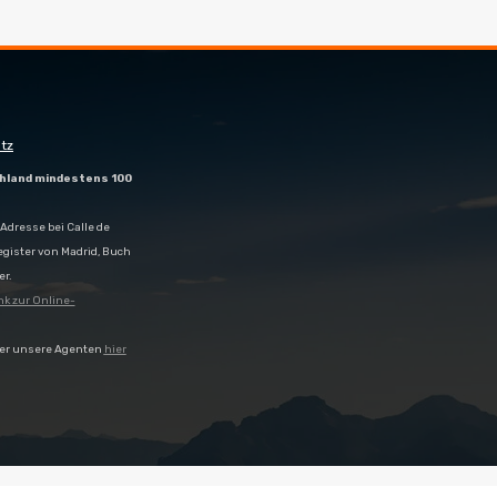
tz
hland mindestens 100
Adresse bei Calle de
egister von Madrid, Buch
er.
nk zur Online-
er unsere Agenten
hier