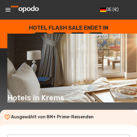
DE
(€)
HOTEL FLASH SALE ENDET IN
--
:
--
:
--
:
--
TAGE
STUNDEN
MINUTEN
SEKUNDEN
Hotels in Krems
Ausgewählt von 8M+ Prime-Reisenden