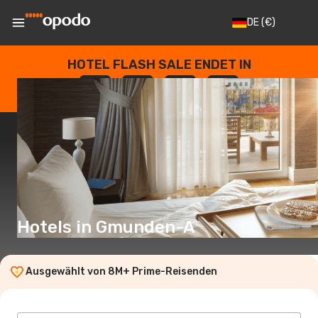
DE
(€)
HOTEL FLASH SALE ENDET IN
--
:
--
:
--
:
--
TAGE
STUNDEN
MINUTEN
SEKUNDEN
Hotels in Gmunden-A
Ausgewählt von 8M+ Prime-Reisenden