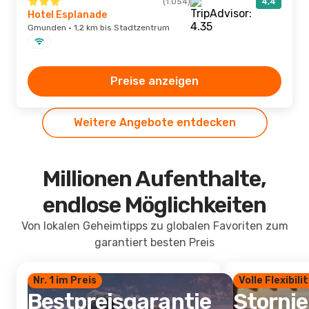
(1.054)
4,4
Hotel Esplanade
Gmunden · 1,2 km bis Stadtzentrum
Preise anzeigen
Weitere Angebote entdecken
Millionen Aufenthalte,
endlose Möglichkeiten
Von lokalen Geheimtipps zu globalen Favoriten zum
garantiert besten Preis
Nr. 1 im Preis
Volle Flexibili
Bestpreisgarantie
Storni