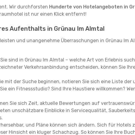
tent. Wir durchforsten
Hunderte von Hotelangeboten in Gr
raumhotel ist nur einen Klick entfernt!
hres Aufenthalts in Grünau Im Almtal
leisten und unangenehme Überraschungen in Grünau Im Alm
, Sie sind in Grünau Im Almtal – welche Art von Erlebnis suc
eichneter Verkehrsanbindung entscheiden, können Sie Ihre 
e mit der Suche beginnen, notieren Sie sich eine Liste der
Sie ein Fitnessstudio? Sind Ihre Haustiere willkommen? Wenn
en Sie sich Zeit, aktuelle Bewertungen auf vertrauenswürd
ieten unschätzbare Einblicke in Servicequalität, Sauberke
s.
hersehbar, und Pläne können sich ändern. Sich für Hotels z
 dieser Hinsicht ein kluger Schachzug. So können Sie Ihre