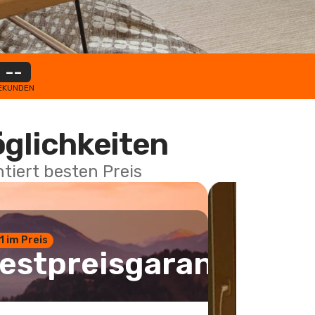
--
EKUNDEN
öglichkeiten
tiert besten Preis
 1 im Preis
estpreisgarantie