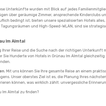
se Unterkünfte wurden mit Blick auf jedes Familienmitglied
rfügen über geräumige Zimmer, ansprechende Kinderclubs und
flich bedingt ist, bieten unsere spezialisierten Hotels alle
t Tagungsräumen und High-Speed-WLAN, sind sie strategisc
au Im Almtal
g Ihrer Reise und die Suche nach der richtigen Unterkunft m
der Sie Hunderte von Hotels in Grünau Im Almtal gleichzeiti
inden.
ten
. Mit uns können Sie Ihre gesamte Reise an einem prakti
agens. Unser oberstes Ziel ist es, die Planung Ihres nächst
trieren können, was wirklich zählt: unvergessliche Erinneru
u Im Almtal zu finden?