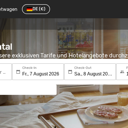
etwagen
DE
(€)
tal
nsere exklusiven Tarife und Hotelangebote durc
Check-In
Check-Out
Suchen Sie nach einem Reiseziel oder Hotel