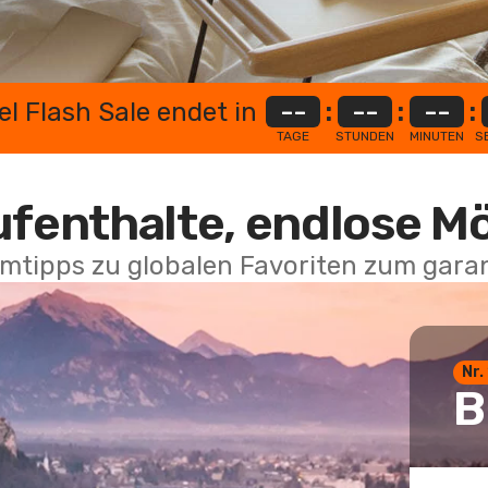
el Flash Sale endet in
--
:
--
:
--
:
TAGE
STUNDEN
MINUTEN
S
ufenthalte, endlose M
mtipps zu globalen Favoriten zum garan
Nr.
B