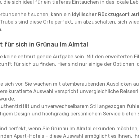
ie sich ideal für ein tieferes Eintauchen in das lokale Le
erbundenheit suchen, kann ein
idyllischer Rückzugsort au
 Trubels sind diese Orte perfekt, um abzuschalten, sich wie
.
 für sich in Grünau Im Almtal
e keine entmutigende Aufgabe sein. Mit den erweiterten Fi
kunft für sich zu finden. Hier sind nur einige der Optionen,
ie sich vor, Sie wachen mit atemberaubenden Ausblicken a
re kuratierte Auswahl verspricht unvergleichliche Reiseerle
 wurde.
Authentizität und unverwechselbarem Stil angezogen fühle
rtigem Design und hochgradig persönlichem Service bieten s
ind perfekt, wenn Sie Grünau Im Almtal erkunden möchten,
enden Apart-Hotels – diese Auswahl ermöglicht es Ihnen, Ih