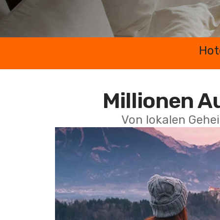
Hot
Millionen A
Von lokalen Gehei