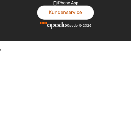
iPhone App
Kundenservice
Opodo
©
2026
;