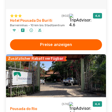
(802)
4,6
Hotel Pousada Do Buriti
Barreirinhas · 10 km bis Stadtzentrum
Preise anzeigen
Zusätzlicher Rabatt verfügbar
(576)
4,4
Pousada do Rio