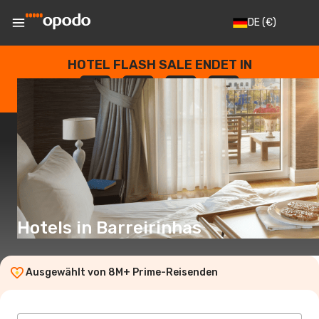
DE
(€)
HOTEL FLASH SALE ENDET IN
--
:
--
:
--
:
--
TAGE
STUNDEN
MINUTEN
SEKUNDEN
Hotels in Barreirinhas
Ausgewählt von 8M+ Prime-Reisenden