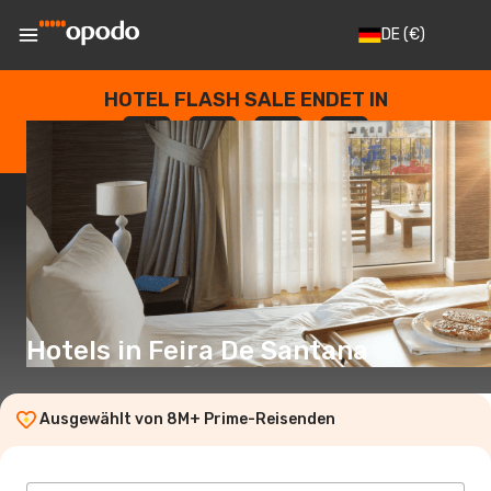
DE
(€)
HOTEL FLASH SALE ENDET IN
--
:
--
:
--
:
--
TAGE
STUNDEN
MINUTEN
SEKUNDEN
Hotels in Feira De Santana
Ausgewählt von 8M+ Prime-Reisenden