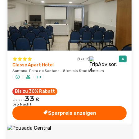
(1.689)
4
Classe Apart Hotel
Santana, Feira de Santana · 8 km bis Stadtzentrum
Bis zu 30% Rabatt
33
€
Preis ab
pro Nacht
Sparpreis anzeigen