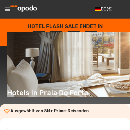
DE
(€)
HOTEL FLASH SALE ENDET IN
--
:
--
:
--
:
--
TAGE
STUNDEN
MINUTEN
SEKUNDEN
Hotels in Praia Do Forte
Ausgewählt von 8M+ Prime-Reisenden