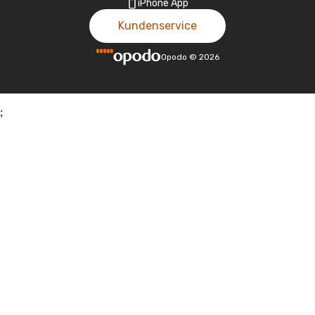
iPhone App
Kundenservice
Opodo
©
2026
;