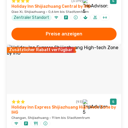
(3.019)
5
Holiday Inn Shijiazhuang Central by IHG
Qiao Xi, Shijiazhuang · 0,6 km bis Stadtzentrum
Zentraler Standort
Preise anzeigen
Zusätzlicher Rabatt verfügbar
(93)
5
Holiday Inn Express Shijiazhuang High-tech Zone by
IHG
Changan, Shijiazhuang · 11 km bis Stadtzentrum