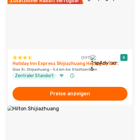
Zusätzlicher Rabatt verfügbar
(597)
5
Holiday Inn Express Shijiazhuang Heping by IHG
Qiao Xi, Shijiazhuang · 0,6 km bis Stadtzentrum
Zentraler Standort
Preise anzeigen