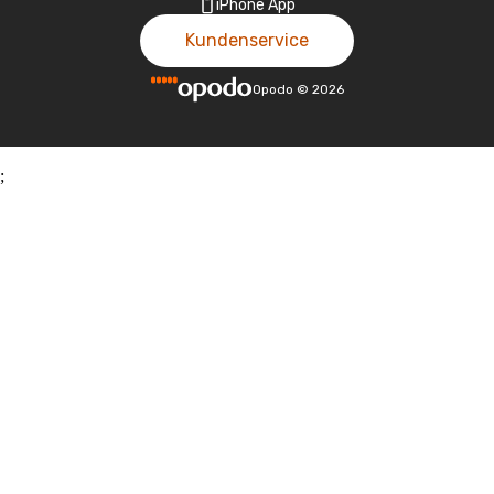
iPhone App
Kundenservice
Opodo
©
2026
;