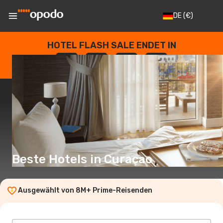
DE
(€)
HOTEL FLASH SALE ENDET IN
--
:
--
:
--
:
--
TAGE
STUNDEN
MINUTEN
SEKUNDEN
Beste Hotels in Curaçao
Ausgewählt von 8M+ Prime-Reisenden