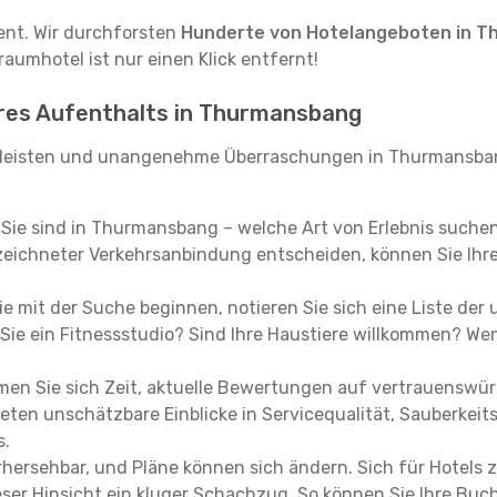
tent. Wir durchforsten
Hunderte von Hotelangeboten in 
raumhotel ist nur einen Klick entfernt!
Ihres Aufenthalts in Thurmansbang
rleisten und unangenehme Überraschungen in Thurmansban
, Sie sind in Thurmansbang – welche Art von Erlebnis suche
eichneter Verkehrsanbindung entscheiden, können Sie Ihre 
e mit der Suche beginnen, notieren Sie sich eine Liste der
Sie ein Fitnessstudio? Sind Ihre Haustiere willkommen? Wenn
en Sie sich Zeit, aktuelle Bewertungen auf vertrauenswürd
ieten unschätzbare Einblicke in Servicequalität, Sauberke
s.
hersehbar, und Pläne können sich ändern. Sich für Hotels z
 dieser Hinsicht ein kluger Schachzug. So können Sie Ihre