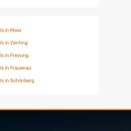
ls in Moos
ls in Zenting
ls in Freyung
ls in Frauenau
ls in Schönberg