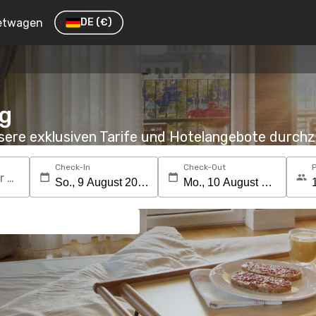
etwagen
DE
(€)
g
nsere exklusiven Tarife und Hotelangebote durc
Check-In
Check-Out
Suchen Sie nach einem Reiseziel oder Hotel