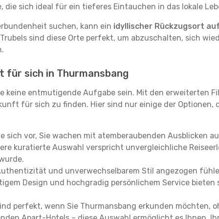
ie sich ideal für ein tieferes Eintauchen in das lokale Le
erbundenheit suchen, kann ein
idyllischer Rückzugsort au
 Trubels sind diese Orte perfekt, um abzuschalten, sich wie
.
t für sich in Thurmansbang
e keine entmutigende Aufgabe sein. Mit den erweiterten Fi
kunft für sich zu finden. Hier sind nur einige der Optionen,
ie sich vor, Sie wachen mit atemberaubenden Ausblicken a
re kuratierte Auswahl verspricht unvergleichliche Reiseerle
 wurde.
Authentizität und unverwechselbarem Stil angezogen fühle
rtigem Design und hochgradig persönlichem Service bieten s
ind perfekt, wenn Sie Thurmansbang erkunden möchten, oh
enden Apart-Hotels – diese Auswahl ermöglicht es Ihnen, Ih