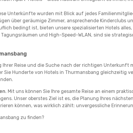
se Unterkünfte wurden mit Blick auf jedes Familienmitglied
rfügen über geräumige Zimmer, ansprechende Kinderclubs und
flich bedingt ist, bieten unsere spezialisierten Hotels alle
t Tagungsräumen und High-Speed-WLAN, sind sie strategisc
urmansbang
g Ihrer Reise und die Suche nach der richtigen Unterkunft m
 der Sie Hunderte von Hotels in Thurmansbang gleichzeitig v
inden.
ten
. Mit uns können Sie Ihre gesamte Reise an einem prakti
agens. Unser oberstes Ziel ist es, die Planung Ihres nächst
trieren können, was wirklich zählt: unvergessliche Erinner
mansbang zu finden?