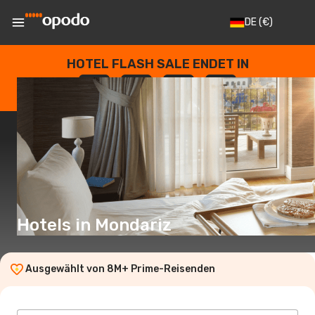
DE
(€)
HOTEL FLASH SALE ENDET IN
--
:
--
:
--
:
--
TAGE
STUNDEN
MINUTEN
SEKUNDEN
Hotels in Mondariz
Ausgewählt von 8M+ Prime-Reisenden