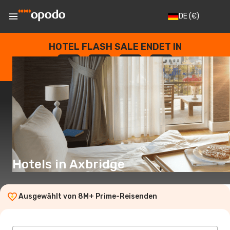
DE
(€)
HOTEL FLASH SALE ENDET IN
--
:
--
:
--
:
--
TAGE
STUNDEN
MINUTEN
SEKUNDEN
Hotels in Axbridge
Ausgewählt von 8M+ Prime-Reisenden