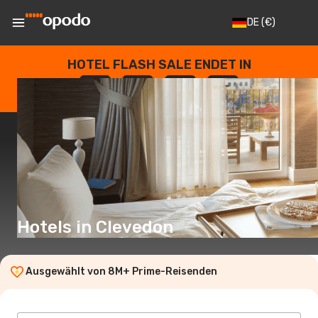
DE
(€)
HOTEL FLASH SALE ENDET IN
--
:
--
:
--
:
--
TAGE
STUNDEN
MINUTEN
SEKUNDEN
Hotels in Clevedon
Ausgewählt von 8M+ Prime-Reisenden