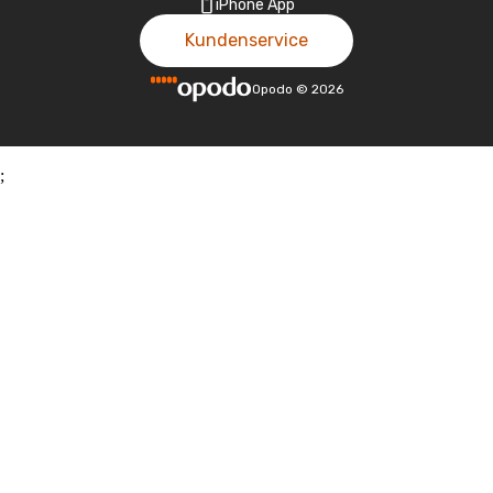
iPhone App
Kundenservice
Opodo
©
2026
;