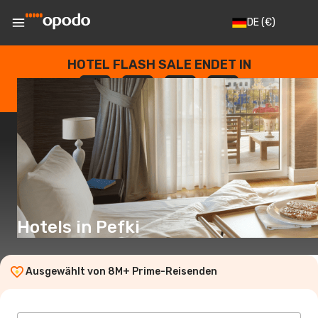
DE
(€)
HOTEL FLASH SALE ENDET IN
--
:
--
:
--
:
--
TAGE
STUNDEN
MINUTEN
SEKUNDEN
Hotels in Pefki
Ausgewählt von 8M+ Prime-Reisenden