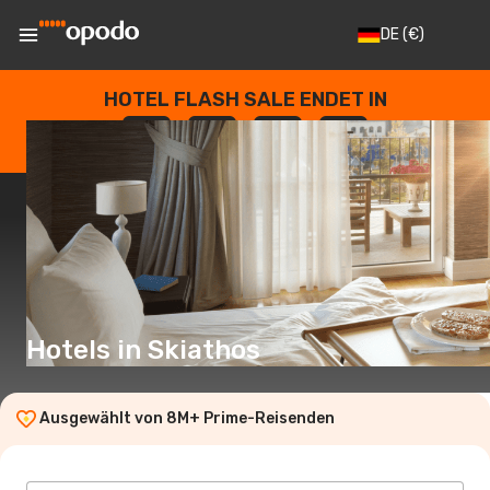
DE
(€)
HOTEL FLASH SALE ENDET IN
--
:
--
:
--
:
--
TAGE
STUNDEN
MINUTEN
SEKUNDEN
Hotels in Skiathos
Ausgewählt von 8M+ Prime-Reisenden