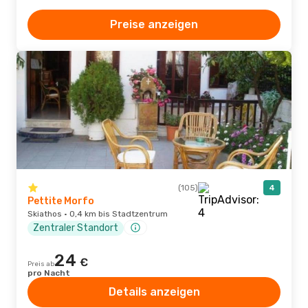
Preise anzeigen
(105)
4
Pettite Morfo
Skiathos · 0,4 km bis Stadtzentrum
Zentraler Standort
24
€
Preis ab
pro Nacht
Details anzeigen