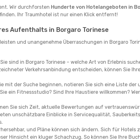
tent. Wir durchforsten
Hunderte von Hotelangeboten in Bo
inden. Ihr Traumhotel ist nur einen Klick entfernt!
hres Aufenthalts in Borgaro Torinese
leisten und unangenehme Überraschungen in Borgaro Torin
, Sie sind in Borgaro Torinese – welche Art von Erlebnis suc
eichneter Verkehrsanbindung entscheiden, können Sie Ihre 
e mit der Suche beginnen, notieren Sie sich eine Liste der
Sie ein Fitnessstudio? Sind Ihre Haustiere willkommen? Wenn
en Sie sich Zeit, aktuelle Bewertungen auf vertrauenswürd
ieten unschätzbare Einblicke in Servicequalität, Sauberke
s.
hersehbar, und Pläne können sich ändern. Sich für Hotels z
 dieser Hinsicht ein kluger Schachzug. So können Sie Ihre