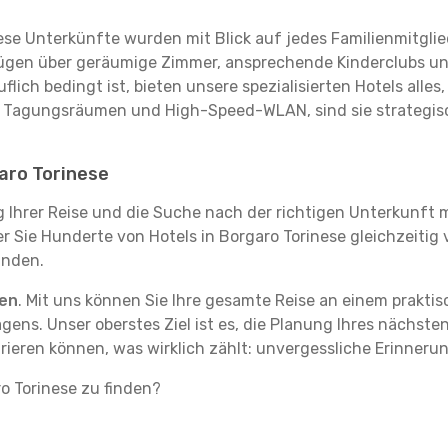
se Unterkünfte wurden mit Blick auf jedes Familienmitglied
rfügen über geräumige Zimmer, ansprechende Kinderclubs und
flich bedingt ist, bieten unsere spezialisierten Hotels alle
t Tagungsräumen und High-Speed-WLAN, sind sie strategisc
garo Torinese
g Ihrer Reise und die Suche nach der richtigen Unterkunft m
der Sie Hunderte von Hotels in Borgaro Torinese gleichzeitig
inden.
ten
. Mit uns können Sie Ihre gesamte Reise an einem prakti
agens. Unser oberstes Ziel ist es, die Planung Ihres nächst
rieren können, was wirklich zählt: unvergessliche Erinneru
ro Torinese zu finden?