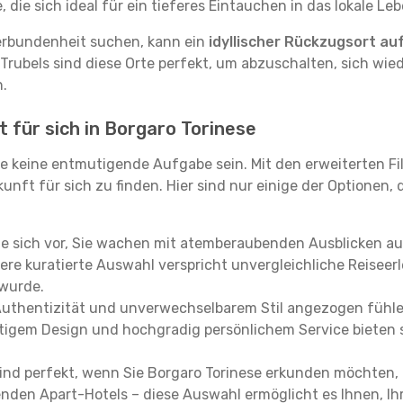
ie sich ideal für ein tieferes Eintauchen in das lokale Le
erbundenheit suchen, kann ein
idyllischer Rückzugsort au
 Trubels sind diese Orte perfekt, um abzuschalten, sich wie
.
t für sich in Borgaro Torinese
e keine entmutigende Aufgabe sein. Mit den erweiterten Fi
kunft für sich zu finden. Hier sind nur einige der Optionen,
ie sich vor, Sie wachen mit atemberaubenden Ausblicken a
re kuratierte Auswahl verspricht unvergleichliche Reiseerle
 wurde.
Authentizität und unverwechselbarem Stil angezogen fühle
rtigem Design und hochgradig persönlichem Service bieten s
ind perfekt, wenn Sie Borgaro Torinese erkunden möchten,
enden Apart-Hotels – diese Auswahl ermöglicht es Ihnen, Ih