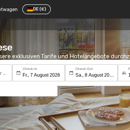
etwagen
DE
(€)
ese
nsere exklusiven Tarife und Hotelangebote durc
Check-In
Check-Out
Suchen Sie nach einem Reiseziel oder Hotel