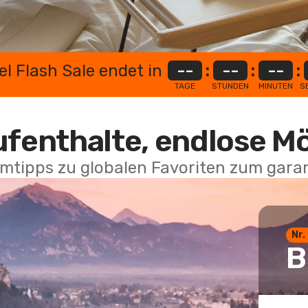
el Flash Sale endet in
--
:
--
:
--
:
TAGE
STUNDEN
MINUTEN
S
ufenthalte, endlose M
mtipps zu globalen Favoriten zum garan
Nr.
B