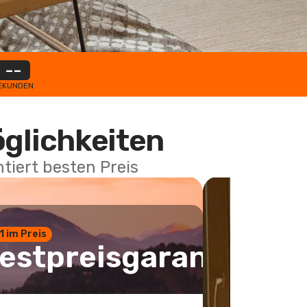
--
EKUNDEN
öglichkeiten
tiert besten Preis
 1 im Preis
estpreisgarantie