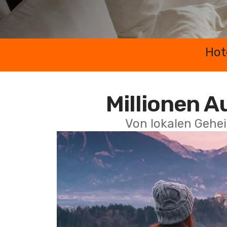
Hot
Millionen A
Von lokalen Gehei