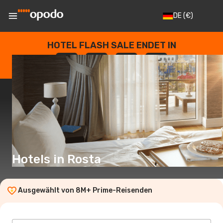
DE
(€)
HOTEL FLASH SALE ENDET IN
--
:
--
:
--
:
--
TAGE
STUNDEN
MINUTEN
SEKUNDEN
Hotels in Rosta
Ausgewählt von 8M+ Prime-Reisenden