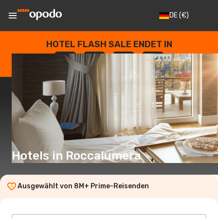
DE
(€)
HOTEL FLASH SALE ENDET IN
--
:
--
:
--
:
--
TAGE
STUNDEN
MINUTEN
SEKUNDEN
Hotels in Roccalumera
Ausgewählt von 8M+ Prime-Reisenden