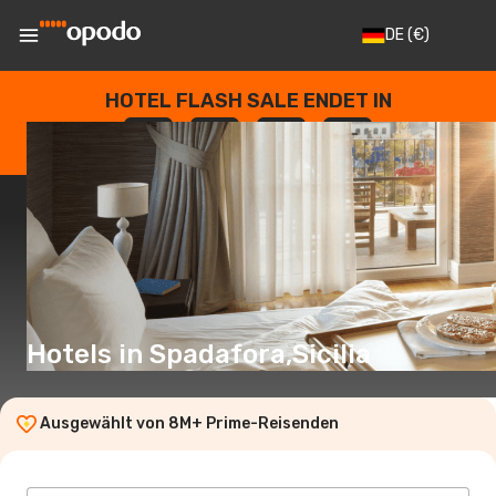
DE
(€)
HOTEL FLASH SALE ENDET IN
--
:
--
:
--
:
--
TAGE
STUNDEN
MINUTEN
SEKUNDEN
Hotels in Spadafora,Sicilia
Ausgewählt von 8M+ Prime-Reisenden