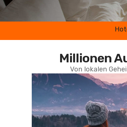
Hot
Millionen A
Von lokalen Gehei