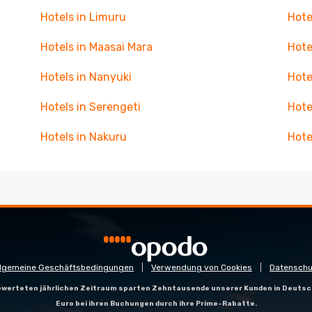
Hotels in Limuru
Hote
Hotels in Maasai Mara
Hote
Hotels in Nanyuki
Hote
Hotels in Serengeti
Hote
Hotels in Nakuru
Hote
llgemeine Geschäftsbedingungen
Verwendung von Cookies
Datenschu
gewerteten jährlichen Zeitraum sparten Zehntausende unserer Kunden in Deutsc
Euro bei ihren Buchungen durch ihre Prime-Rabatte.