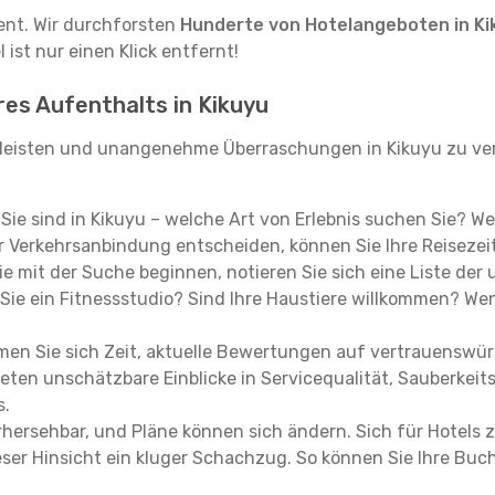
tent. Wir durchforsten
Hunderte von Hotelangeboten in Ki
ist nur einen Klick entfernt!
res Aufenthalts in Kikuyu
leisten und unangenehme Überraschungen in Kikuyu zu ver
, Sie sind in Kikuyu – welche Art von Erlebnis suchen Sie? W
 Verkehrsanbindung entscheiden, können Sie Ihre Reisezeit
e mit der Suche beginnen, notieren Sie sich eine Liste der
Sie ein Fitnessstudio? Sind Ihre Haustiere willkommen? Wenn
en Sie sich Zeit, aktuelle Bewertungen auf vertrauenswürd
ieten unschätzbare Einblicke in Servicequalität, Sauberke
s.
hersehbar, und Pläne können sich ändern. Sich für Hotels z
 dieser Hinsicht ein kluger Schachzug. So können Sie Ihre