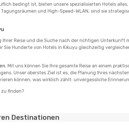
flich bedingt ist, bieten unsere spezialisierten Hotels alle
t Tagungsräumen und High-Speed-WLAN, sind sie strategisc
yu
g Ihrer Reise und die Suche nach der richtigen Unterkunft m
der Sie Hunderte von Hotels in Kikuyu gleichzeitig vergleich
ten
. Mit uns können Sie Ihre gesamte Reise an einem prakti
agens. Unser oberstes Ziel ist es, die Planung Ihres nächst
rieren können, was wirklich zählt: unvergessliche Erinneru
u zu finden?
ren Destinationen