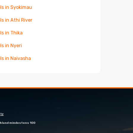
ls in Syokimau
ls in Athi River
ls in Thika
ls in Nyeri
ls in Naivasha
tz
hland mindestens 100