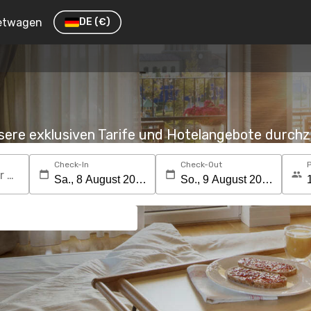
etwagen
DE
(€)
nsere exklusiven Tarife und Hotelangebote durc
Check-In
Check-Out
Suchen Sie nach einem Reiseziel oder Hotel