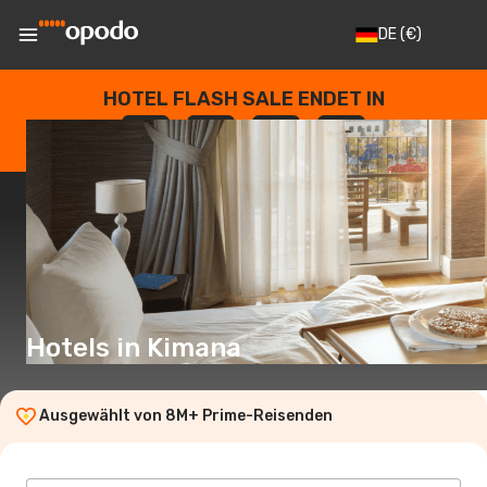
DE
(€)
HOTEL FLASH SALE ENDET IN
--
:
--
:
--
:
--
TAGE
STUNDEN
MINUTEN
SEKUNDEN
Hotels in Kimana
Ausgewählt von 8M+ Prime-Reisenden