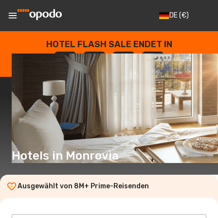
DE
(€)
HOTEL FLASH SALE ENDET IN
--
:
--
:
--
:
--
TAGE
STUNDEN
MINUTEN
SEKUNDEN
Hotels in Monrovia
Ausgewählt von 8M+ Prime-Reisenden