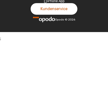
iPhone App
Kundenservice
Opodo
©
2026
;