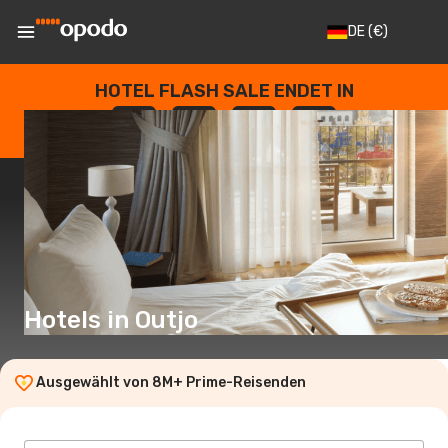
DE
(€)
HOTEL FLASH SALE ENDET IN
--
:
--
:
--
:
--
TAGE
STUNDEN
MINUTEN
SEKUNDEN
Hotels in Outjo
Ausgewählt von 8M+ Prime-Reisenden