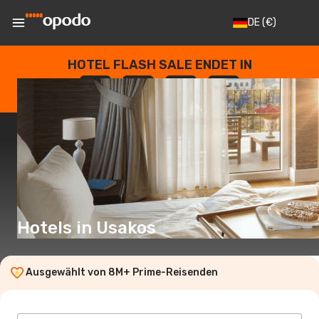
DE
(€)
HOTEL FLASH SALE ENDET IN
--
:
--
:
--
:
--
TAGE
STUNDEN
MINUTEN
SEKUNDEN
Hotels in Usakos
Ausgewählt von 8M+ Prime-Reisenden