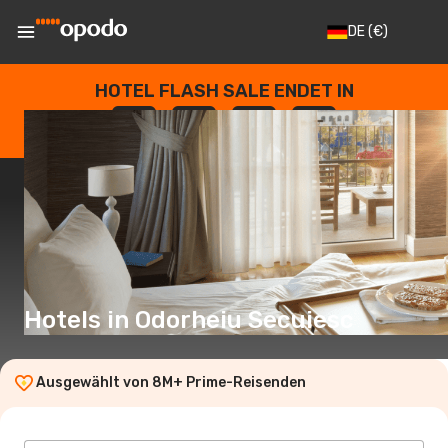
DE
(€)
HOTEL FLASH SALE ENDET IN
--
:
--
:
--
:
--
TAGE
STUNDEN
MINUTEN
SEKUNDEN
Hotels in Odorheiu Secuiesc
Ausgewählt von 8M+ Prime-Reisenden