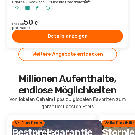
Odorheiu Secuiesc · 74 km bis Stadtzentrum
50
€
Preis ab
pro Nacht
Details anzeigen
Weitere Angebote entdecken
Millionen Aufenthalte,
endlose Möglichkeiten
Von lokalen Geheimtipps zu globalen Favoriten zum
garantiert besten Preis
Nr. 1 im Preis
Volle Flexibili
Bestpreisgarantie
Storni