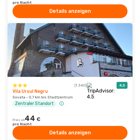
pro Nacht
Details anzeigen
(1.340)
4,5
Vila Ursul Negru
Sovata · 0,7 km bis Stadtzentrum
Zentraler Standort
44
€
Preis ab
pro Nacht
Details anzeigen