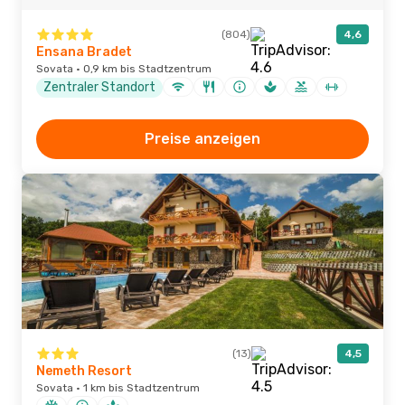
(804)
4,6
Ensana Bradet
Sovata · 0,9 km bis Stadtzentrum
Zentraler Standort
Preise anzeigen
(13)
4,5
Nemeth Resort
Sovata · 1 km bis Stadtzentrum