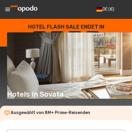
DE
(€)
HOTEL FLASH SALE ENDET IN
--
:
--
:
--
:
--
TAGE
STUNDEN
MINUTEN
SEKUNDEN
Hotels in Sovata
Ausgewählt von 8M+ Prime-Reisenden