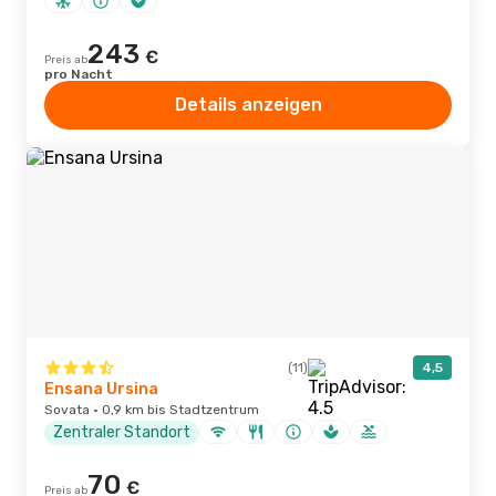
243
€
Preis ab
pro Nacht
Details anzeigen
(11)
4,5
Ensana Ursina
Sovata · 0,9 km bis Stadtzentrum
Zentraler Standort
70
€
Preis ab