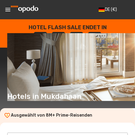
DE
(€)
HOTEL FLASH SALE ENDET IN
--
:
--
:
--
:
--
TAGE
STUNDEN
MINUTEN
SEKUNDEN
Hotels in Mukdahaan
Ausgewählt von 8M+ Prime-Reisenden