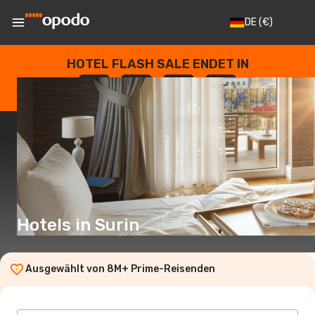
DE
(€)
HOTEL FLASH SALE ENDET IN
--
:
--
:
--
:
--
TAGE
STUNDEN
MINUTEN
SEKUNDEN
Hotels in Surin
Ausgewählt von 8M+ Prime-Reisenden